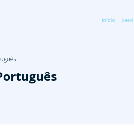
Início
Serv
tuguês
Português