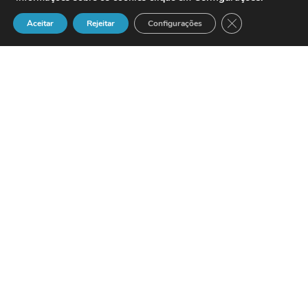
Close GDPR Cook
Aceitar
Rejeitar
Configurações
Lei 23/96 – “Proteção do Utente de
Serviços Públicos Essenciais”
Cria no ordenamento jurídico alguns
mecanismos distinados a proteger o
utente de serviços públicos essenciais
https://dre.pt/pesquisa/-/search/408366/deta
A Assembleia da República decreta, nos
termos dos artigos 164.º, alínea d), e