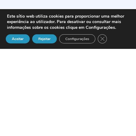
Este sítio web utiliza cookies para proporcionar uma melhor
experiência ao utilizador. Para desativar ou consultar mais
Configurações
.
informações sobre os cookies clique em
Close GDPR Cook
Aceitar
Rejeitar
Configurações
É possível construir um modelo de
compreensão do actual regime jurídico
dos CTR a partir de uma estrutura com
quatro níveis normativos, de acordo com
um critério de densidade regulatória: (i)