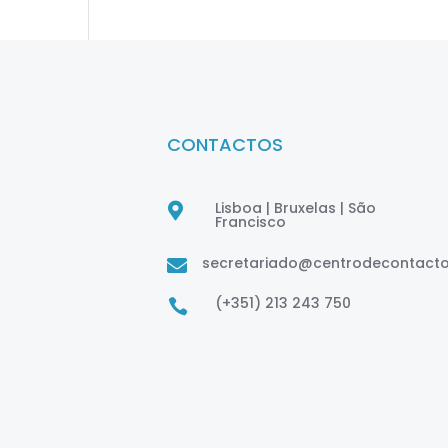
CONTACTOS
Lisboa | Bruxelas | São

Francisco
secretariado@centrodecontact

(+351) 213 243 750
