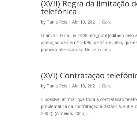
(XVII) Regra da limitação d
telefónica
by
Tania Reis
|
Abr 13, 2021
|
Geral
O art. 9.º-D da Lei 24/96[efn_note]Aditado pelo a
alteração da Lei n.º 24/96, de 31 de Julho, que 
primeira alteração ao Decreto-Lei...
(XVI) Contratação telefóni
by
Tania Reis
|
Abr 13, 2021
|
Geral
É possível afirmar que toda a contratação telefó
problemática da contratação à distância, entre ou
2002), (Almeida, 2005),...