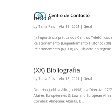
Índice
by
Tania Reis
|
Abr 13, 2021
|
Geral
(I) Importância prática dos Centros Telefónicos
Relacionamento (Enquadramento Histórico) (III)
Relacionamento (RJCTR) (IV) Objecto do regime..
(XX) Bibliografia
by
Tania Reis
|
Abr 13, 2021
|
Geral
Doutrina Jurídica Allix, J. (1998). La Directive
Afaires Européennes & Law and European Affairs,
Coimbra: Almedina; Alturas, B....