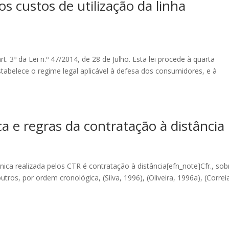
os custos de utilização da linha
rt. 3º da Lei n.º 47/2014, de 28 de Julho. Esta lei procede à quarta
estabelece o regime legal aplicável à defesa dos consumidores, e à
ca e regras da contratação à distância
nica realizada pelos CTR é contratação à distância[efn_note]Cfr., sob
tros, por ordem cronológica, (Silva, 1996), (Oliveira, 1996a), (Correi