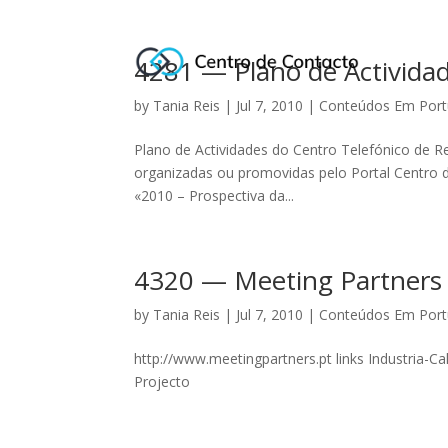
4281 — Plano de Activida
by
Tania Reis
|
Jul 7, 2010
|
Conteúdos Em Por
Plano de Actividades do Centro Telefónico de R
organizadas ou promovidas pelo Portal Centro d
«2010 – Prospectiva da...
4320 — Meeting Partners 
by
Tania Reis
|
Jul 7, 2010
|
Conteúdos Em Por
http://www.meetingpartners.pt links Industria-C
Projecto