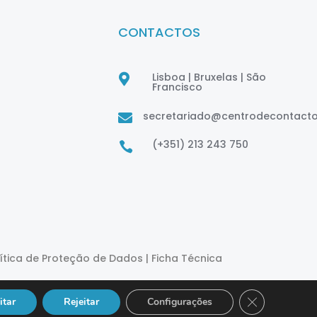
CONTACTOS
Lisboa | Bruxelas | São

Francisco
secretariado@centrodecontact

(+351) 213 243 750

lítica de Proteção de Dados
|
Ficha Técnica
Close GDPR Co
itar
Rejeitar
Configurações