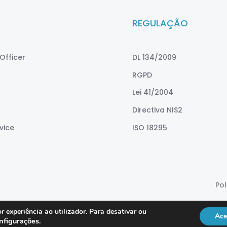
REGULAÇÃO
Officer
DL 134/2009
RGPD
Lei 41/2004
Directiva NIS2
vice
ISO 18295
Po
r experiência ao utilizador. Para desativar ou
Ace
nfigurações
.