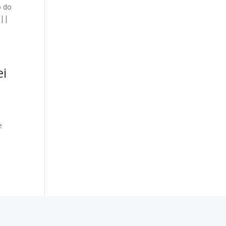
o do
 ||
ei
e