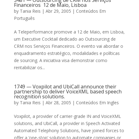
3481 — Outsourcing de CRM nos Serviços
Financeiros  12 de Maio, Lisboa
by
Tania Reis
|
Abr 29, 2005
|
Conteúdos Em
Português
A Teleperformance promove a 12 de Maio, em Lisboa,
um Executive Cocktail dedicado ao Outsourcing de
CRM nos Serviços Financeiros. O evento vai abordar o
enquadramento estratégico, modalidades e políticas
de sourcing. A iniciativa visa demonstrar como
rentabilizar os...
1749 — Voxpilot and UbiCall announce their
partnership to deliver VoiceXML based speech
recognition solutions.
by
Tania Reis
|
Abr 28, 2005
|
Conteúdos Em Ingles
Voxpilot, a provider of carrier-grade IN and VoiceXML
solutions, and UbiCall, a provider in Speech Activated
Automated Telephony Solutions, have joined forces to
offer a ‘one-stop’ solution to automate companies or