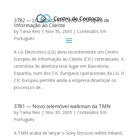
3782 — LG aposta em Centro Europeu de
Informação ao Cliente
by
Tania Reis
|
Nov 30, 2005
|
Conteúdos Em
Português
A LG Electronics (LG) abriu recentemente um Centro
Europeu de Informação ao Cliente (CIC) centralizado. A
cerimónia de abertura teve lugar em Barcelona,
Espanha, num dos CIC Europeus operacionais da LG. O
CIC Europeu permite ainda à empresa dinamizar os
processos de...
3781 — Novo telemóvel walkman da TMN
by
Tania Reis
|
Nov 30, 2005
|
Conteúdos Em
Português
A TMN acaba de lançar o Sony Ericsson w800i triband,