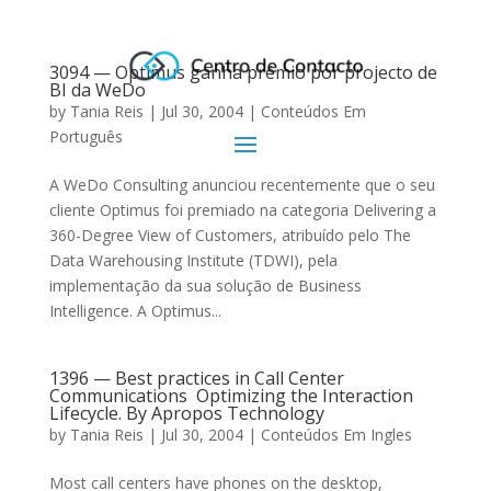
3094 — Optimus ganha prémio por projecto de
BI da WeDo
by
Tania Reis
|
Jul 30, 2004
|
Conteúdos Em
Português
A WeDo Consulting anunciou recentemente que o seu
cliente Optimus foi premiado na categoria Delivering a
360-Degree View of Customers, atribuído pelo The
Data Warehousing Institute (TDWI), pela
implementação da sua solução de Business
Intelligence. A Optimus...
1396 — Best practices in Call Center
Communications  Optimizing the Interaction
Lifecycle. By Apropos Technology
by
Tania Reis
|
Jul 30, 2004
|
Conteúdos Em Ingles
Most call centers have phones on the desktop,