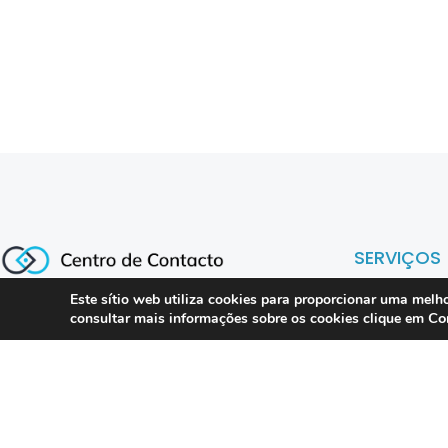
SERVIÇOS
Este sítio web utiliza cookies para proporcionar uma melho
Co
consultar mais informações sobre os cookies clique em
Compliance 
Especialistas em conformidade
regulatória para contact centers, call
Auditoria
centers e operações omnicanal em
Formação
Portugal.
Consultoria