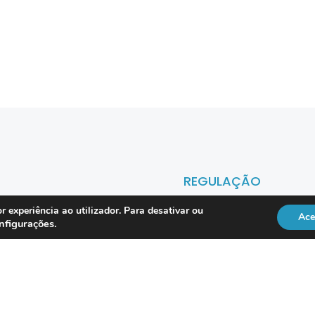
REGULAÇÃO
r experiência ao utilizador. Para desativar ou
Ace
nfigurações
.
Officer
DL 134/2009
RGPD
Lei 41/2004
Directiva NIS2