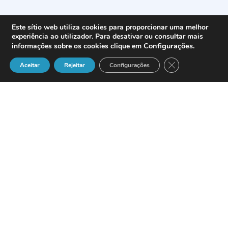
Este sítio web utiliza cookies para proporcionar uma melhor
experiência ao utilizador. Para desativar ou consultar mais
Configurações
.
informações sobre os cookies clique em
Close GDPR Cook
Aceitar
Rejeitar
Configurações
Definição
A pessoa singular ou colectiva que
utiliza ou solicita um serviço de
comunicações electrónicas acessível
ao público.