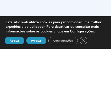
Este sítio web utiliza cookies para proporcionar uma melhor
experiência ao utilizador. Para desativar ou consultar mais
Configurações
.
informações sobre os cookies clique em
Close GDPR Cook
Aceitar
Rejeitar
Configurações
Definição
Aquele assim definido nos termos do
n.º 3 do artigo 1.º da Lei n.º 23/96, de
26 de Julho, alterado pelas Leis n.os