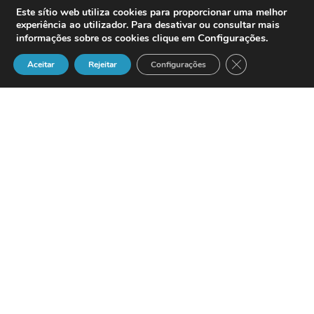
Este sítio web utiliza cookies para proporcionar uma melhor
experiência ao utilizador. Para desativar ou consultar mais
Configurações
.
informações sobre os cookies clique em
Close GDPR Cook
Aceitar
Rejeitar
Configurações
Definição
O estabelecimento, operação,
controlo ou disponibilização da
referida rede.
Fonte