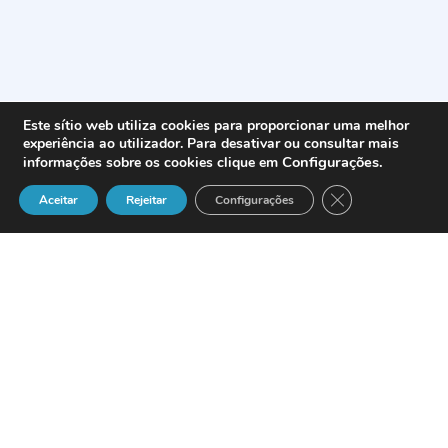
Este sítio web utiliza cookies para proporcionar uma melhor
experiência ao utilizador. Para desativar ou consultar mais
Configurações
.
informações sobre os cookies clique em
Close GDPR Cook
Aceitar
Rejeitar
Configurações
Definição
A pessoa, singular ou colectiva, que
não actue na qualidade de credor e