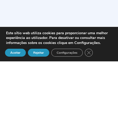
Este sítio web utiliza cookies para proporcionar uma melhor
experiência ao utilizador. Para desativar ou consultar mais
Configurações
.
informações sobre os cookies clique em
Close GDPR Cook
Aceitar
Rejeitar
Configurações
Definição
A pessoa singular ou coletiva, pública
ou privada, que, num contrato com