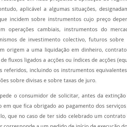
 contudo, aplicável a algumas situações, designad
 que incidem sobre instrumentos cujo preço depe
om operações cambiais, instrumentos do mercado
ismos de investimento colectivo, futuros sobre i
m origem a uma liquidação em dinheiro, contratos 
u de fluxos ligados a acções ou índices de acções (e
 referidos, incluindo os instrumentos equivalent
s sobre divisas e sobre taxas de juro.
mpede o consumidor de solicitar, antes da extinção 
so em que fica obrigado ao pagamento dos serviço
lo, que no caso de ter sido celebrado um contrato d
r corresponde a um pedido de início de execução do