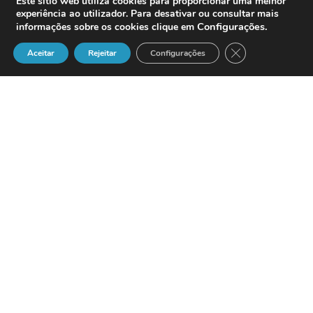
Este sítio web utiliza cookies para proporcionar uma melhor
experiência ao utilizador. Para desativar ou consultar mais
Configurações
.
informações sobre os cookies clique em
Close GDPR Cook
Aceitar
Rejeitar
Configurações
Definição
Todos os custos, incluindo juros,
comissões, despesas, impostos e
encargos de qualquer natureza ligados
ao contrato de crédito que o
consumidor deve pagar e que são