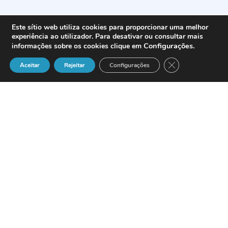
Este sítio web utiliza cookies para proporcionar uma melhor
experiência ao utilizador. Para desativar ou consultar mais
Configurações
.
informações sobre os cookies clique em
Close GDPR Cook
Aceitar
Rejeitar
Configurações
Definição
A pessoa singular que atue com fins
que não se integrem no âmbito da sua
atividade comercial, industrial,
artesanal ou profissional.