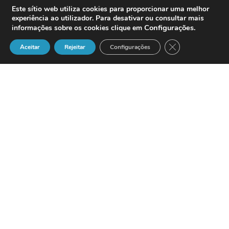
Este sítio web utiliza cookies para proporcionar uma melhor
experiência ao utilizador. Para desativar ou consultar mais
Configurações
.
informações sobre os cookies clique em
Close GDPR Cook
Aceitar
Rejeitar
Configurações
Definição
Qualquer ligação estabelecida através
de um serviço telefónico acessível ao
público que permite uma comunicação
bidireccional em tempo real.