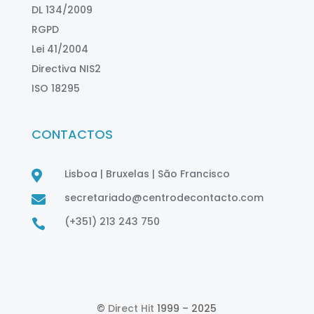
DL 134/2009
RGPD
Lei 41/2004
Directiva NIS2
ISO 18295
CONTACTOS
Lisboa | Bruxelas | São Francisco

secretariado@centrodecontacto.com

(+351) 213 243 750

©
Direct Hit
1999 – 2025