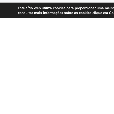
Este sítio web utiliza cookies para proporcionar uma melho
Co
consultar mais informações sobre os cookies clique em
SERVIÇOS
Compliance 
Especialistas em conformidade
regulatória para contact centers, call
Auditoria
centers e operações omnicanal em
Formação
Portugal.
Consultoria
DPO as a Ser
©
Direct Hit
1999 – 2025