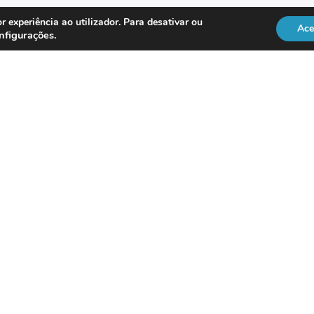
r experiência ao utilizador. Para desativar ou
Ace
nfigurações
.
REGULAÇÃO
Officer
DL 134/2009
RGPD
Lei 41/2004
Directiva NIS2
vice
ISO 18295
Po