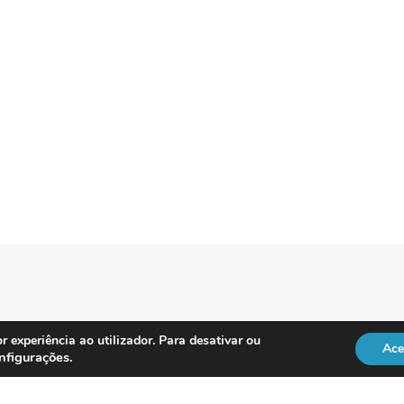
REGULAÇÃO
r experiência ao utilizador. Para desativar ou
Ace
nfigurações
.
Officer
DL 134/2009