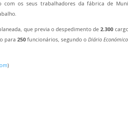
 com os seus trabalhadores da fábrica de Muni
abalho.
 planeada, que previa o despedimento de
2.300
cargo
ro para
250
funcionários, segundo o
Diário Económic
com
)