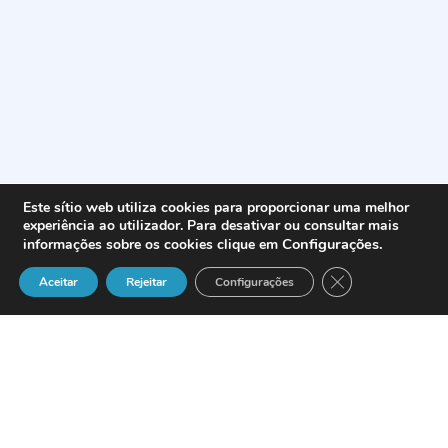
Este sítio web utiliza cookies para proporcionar uma melhor
experiência ao utilizador. Para desativar ou consultar mais
Configurações
.
informações sobre os cookies clique em
Close GDPR Cook
Aceitar
Rejeitar
Configurações
A
Point Center
inaugurou o seu