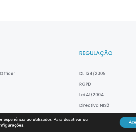
REGULAÇÃO
Officer
DL 134/2009
RGPD
Lei 41/2004
Directiva NIS2
vice
ISO 18295
r experiência ao utilizador. Para desativar ou
Ace
nfigurações
.