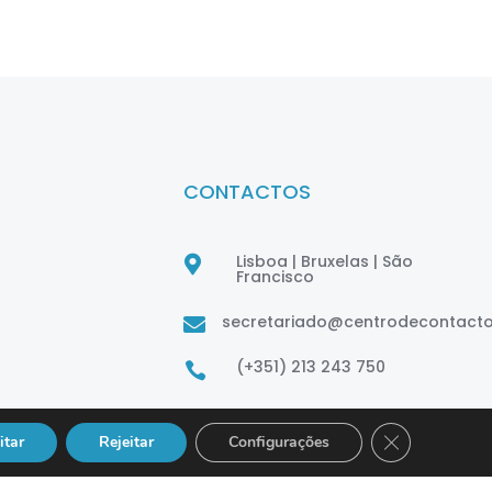
CONTACTOS
Lisboa | Bruxelas | São

Francisco
secretariado@centrodecontact

(+351) 213 243 750

Close GDPR Co
itar
Rejeitar
Configurações