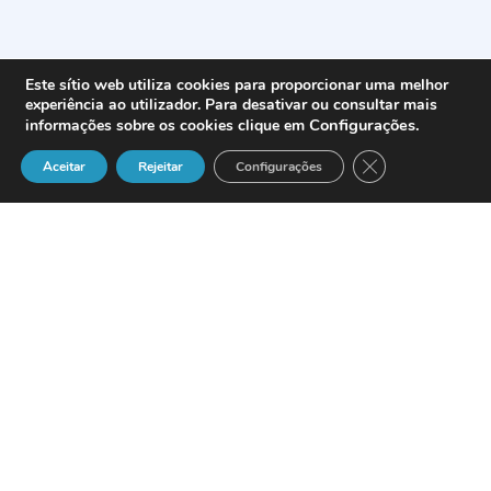
Este sítio web utiliza cookies para proporcionar uma melhor
experiência ao utilizador. Para desativar ou consultar mais
Configurações
.
informações sobre os cookies clique em
Close GDPR Cook
Aceitar
Rejeitar
Configurações
PORTAL CENTRO DE CONTACTO
é uma
publicação on-line que visa oferecer uma
informação completa sobre toda a
actividade profissional e industrial das