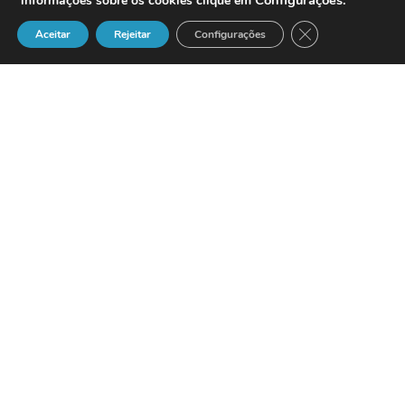
Configurações
.
informações sobre os cookies clique em
Close GDPR Cook
Aceitar
Rejeitar
Configurações
Lisboa, 2 de Outubro de 2002 — A
IBM e a PricewaterhouseCoopers
anunciam hoje a concretização da
aquisição, por parte da IBM, da PwC
Consulting, a área global de serviços de
consultoria de gestão e tecnologias de
informação da PricewaterhouseCoopers.