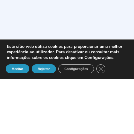
Este sítio web utiliza cookies para proporcionar uma melhor
experiência ao utilizador. Para desativar ou consultar mais
Configurações
.
informações sobre os cookies clique em
Close GDPR Cook
Aceitar
Rejeitar
Configurações
Não vamos ter um boom de telemóveis
empresariais a curto-prazo,
garantiu o