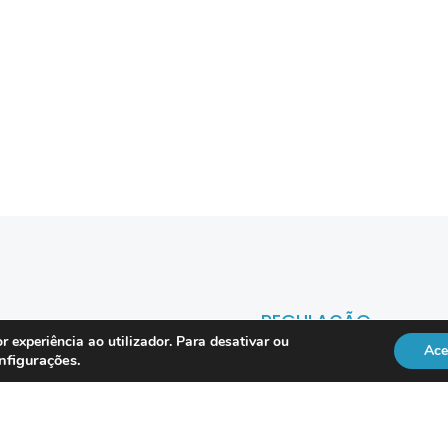
REGULAÇÃO
r experiência ao utilizador. Para desativar ou
Ace
nfigurações
.
Officer
DL 134/2009
RGPD