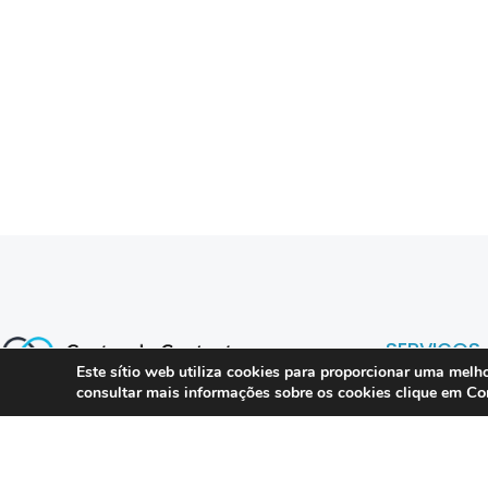
SERVIÇOS
Este sítio web utiliza cookies para proporcionar uma melho
Co
consultar mais informações sobre os cookies clique em
Compliance 
Especialistas em conformidade
regulatória para contact centers, call
Auditoria
centers e operações omnicanal em