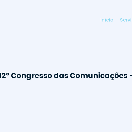
Início
Serv
12º Congresso das Comunicações –