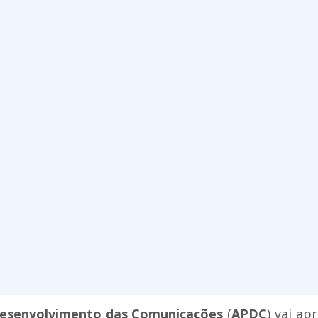
Desenvolvimento das Comunicações
(
APDC
) vai ap