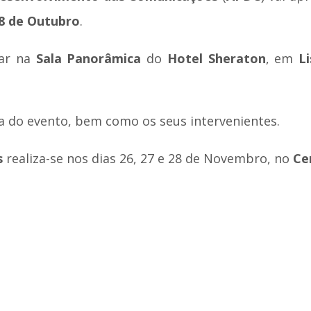
8 de Outubro
.
gar na
Sala Panorâmica
do
Hotel Sheraton
, em
L
a do evento, bem como os seus intervenientes.
s
realiza-se nos dias 26, 27 e 28 de Novembro, no
Ce