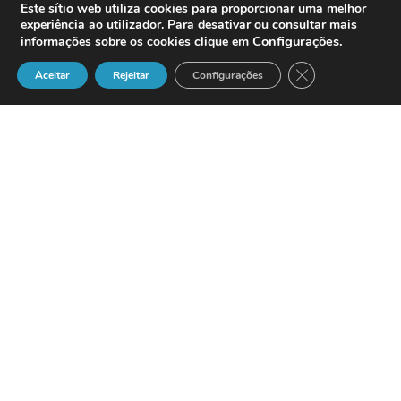
Este sítio web utiliza cookies para proporcionar uma melhor
experiência ao utilizador. Para desativar ou consultar mais
Configurações
.
informações sobre os cookies clique em
Close GDPR Cook
Aceitar
Rejeitar
Configurações
A
ANACOM
vai promover a concorrência,
promete Álvaro Dâmaso. A interligação
entre operadores
UMTS
vai ser uma
realidade, à semelhança do que já
acontece no resto do mundo.
A
ANACOM
criticou, uma vez mais, o