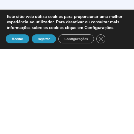
Este sítio web utiliza cookies para proporcionar uma melhor
experiência ao utilizador. Para desativar ou consultar mais
Configurações
.
informações sobre os cookies clique em
Close GDPR Cook
Aceitar
Rejeitar
Configurações
A
CBE
nasceu em
Portugal há cinco anos e desde então
não parou de crescer. De oito passou a
110 empregados e cresceu, no primeiro
ano de vida, mais de
400%
. Um caso de