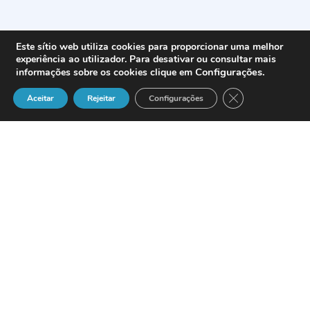
Este sítio web utiliza cookies para proporcionar uma melhor
experiência ao utilizador. Para desativar ou consultar mais
Configurações
.
informações sobre os cookies clique em
Close GDPR Cook
Aceitar
Rejeitar
Configurações
A adopção da
Terceira Geração
vai ser
gradual, mas prevê-se brilhante. Na
Europa, o
UMTS
deve ir de encontro ao
mercado empresarial, ao invés de
apostar no consumidor. De momento, o