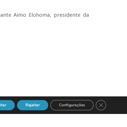
arante Aimo Elohoma, presidente da
Close GDPR Co
itar
Rejeitar
Configurações