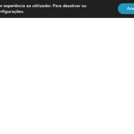
r experiência ao utilizador. Para desativar ou
Ace
nfigurações
.
REGULAÇÃO
Officer
DL 134/2009
RGPD
Lei 41/2004
Directiva NIS2
vice
ISO 18295
Po