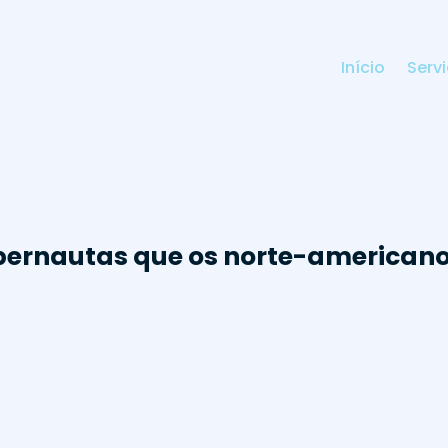
Início
Serv
bernautas que os norte-american