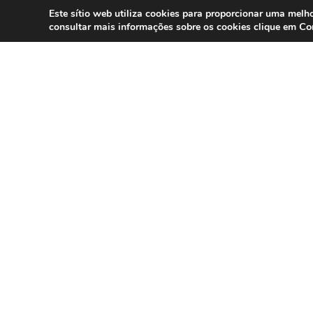
Este sítio web utiliza cookies para proporcionar uma melho
Co
consultar mais informações sobre os cookies clique em
SERVIÇOS
Compliance 
Especialistas em conformidade
regulatória para contact centers, call
Auditoria
centers e operações omnicanal em
Formação
Portugal.
Consultoria
DPO as a Ser
©
Direct Hit
1999 – 2025