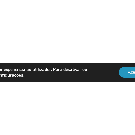
l
r experiência ao utilizador. Para desativar ou
Ace
nfigurações
.
o, visitem, por favor, o Link:
ÇÃO PÚBLICA