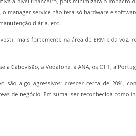
a a nível financeiro, pois minimizará o impacto do
o manager service não terá só hardware e software
manutenção diária, etc.
estir mais fortemente na área do ERM e da voz, r
-se a Cabovisão, a Vodafone, a ANA, os CTT, a Portu
o são algo agressivos: crescer cerca de 20%, co
reas de negócio. Em suma, ser reconhecida como i