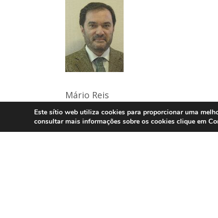
Mário Reis
Director Geral da Damovo – Portuga
Este sítio web utiliza cookies para proporcionar uma melho
Co
consultar mais informações sobre os cookies clique em
Para mais informações sobre a Damov
http://www.damovo.com
Centro de Informação-ADMINISTRA