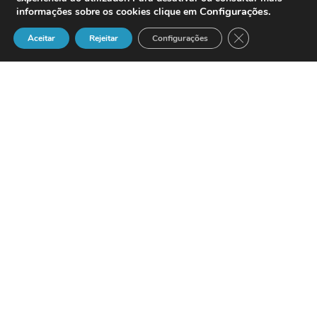
Configurações
.
informações sobre os cookies clique em
Close GDPR Cook
Aceitar
Rejeitar
Configurações
A Samsung
Electronics, a primeira empresa a
introduzir no mercado a tecnologia
CDMA2000 1X para telemóveis, consegue
agora abrir caminho para o sistema
CDMA2000 1xEV-DO, um formato IMT-
2000 sincronizado, graças ao novo