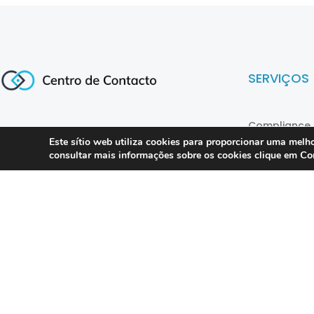
SERVIÇOS
Compliance 
Especialistas em conformidade
Este sítio web utiliza cookies para proporcionar uma melho
regulatória para contact centers, call
Auditoria
Co
consultar mais informações sobre os cookies clique em
centers e operações omnicanal em
Formação
Portugal.
Consultoria
DPO as a Ser
©
Direct Hit
1999 – 2025