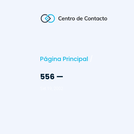
Página Principal
/
556 —
Set 19, 2002