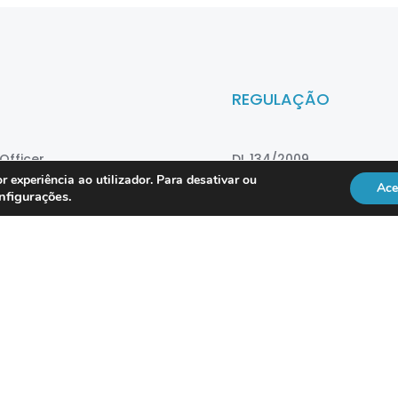
REGULAÇÃO
Officer
DL 134/2009
r experiência ao utilizador. Para desativar ou
Ace
RGPD
nfigurações
.
Lei 41/2004
Directiva NIS2
vice
ISO 18295
Po