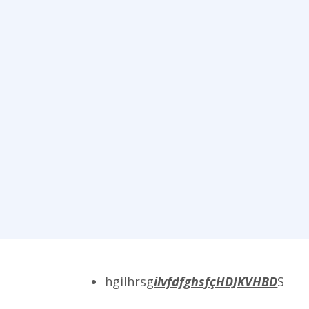
hgilhrsg
ilvfdfghsfçHDJKVHBD
S