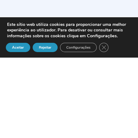
Este sítio web utiliza cookies para proporcionar uma melhor
experiência ao utilizador. Para desativar ou consultar mais
Configurações
.
informações sobre os cookies clique em
Close GDPR Cook
Aceitar
Rejeitar
Configurações
Mundos Comunicantes
é o título de uma
exposição permanente que está aberta
ao público no
Museu das Comunicações
.
O espaço interactivo oferece aos