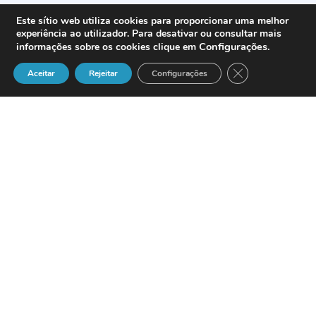
Este sítio web utiliza cookies para proporcionar uma melhor
experiência ao utilizador. Para desativar ou consultar mais
Configurações
.
informações sobre os cookies clique em
Close GDPR Cook
Aceitar
Rejeitar
Configurações
A
NOVIS
vai lançar o
seu serviço de acesso à Internet de
banda larga na próxima sexta feira, dia 7
de Setembro.
O serviço de ADSL da Novis chama-se
Clix