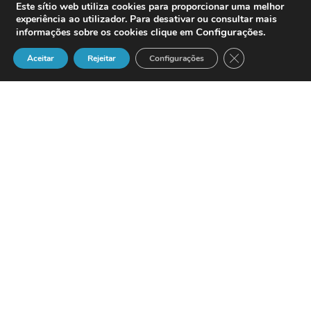
Este sítio web utiliza cookies para proporcionar uma melhor
experiência ao utilizador. Para desativar ou consultar mais
Configurações
.
informações sobre os cookies clique em
Close GDPR Cook
Aceitar
Rejeitar
Configurações
Se a joint venture
para a fabricação de telemóveis entre a
Ericsson
e a
Sony
não registar melhor
resultados nos próximos dois trimestres,
a empresa sueca admite pôr um fim à
sua cooperação com a Sony.