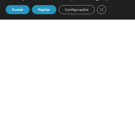
Close GDPR Cook
Aceitar
Rejeitar
Configurações
RAR Imobiliária – Empreendimento de
116 fogos e 10 lojas
A
RAR
Imobiliária
, empresa vocacionada para a
gestão do património imobiliário do
Grupo RAR
e para a promoção
imobiliária de empreendimentos