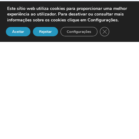
Este sítio web utiliza cookies para proporcionar uma melhor
experiência ao utilizador. Para desativar ou consultar mais
Configurações
.
informações sobre os cookies clique em
Close GDPR Cook
Aceitar
Rejeitar
Configurações
Numa conjuntura económica
desfavorável, os resultados do
Grupo
COLT Telecom
superam as expectativas
. Grupo COLT
Telecom regista receitas na ordem dos