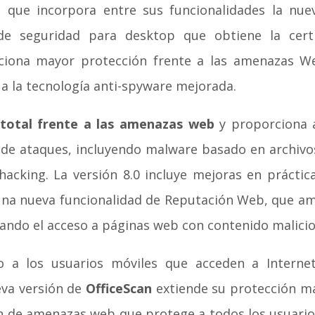
a que incorpora entre sus funcionalidades la nu
e seguridad para desktop que obtiene la certi
iona mayor protección frente a las amenazas Web
 a la tecnología anti-spyware mejorada.
 total frente a las amenazas web
y proporciona a
 de ataques, incluyendo malware basado en archivos
hacking. La versión 8.0 incluye mejoras en prácti
una nueva funcionalidad de Reputación Web, que amp
eando el acceso a páginas web con contenido malicio
 a los usuarios móviles que acceden a Intern
eva versión de
OfficeScan
extiende su protección má
 de amenazas web que protege a todos los usuarios 