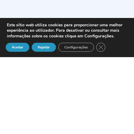
Este sítio web utiliza cookies para proporcionar uma melhor
experiência ao utilizador. Para desativar ou consultar mais
Configurações
.
informações sobre os cookies clique em
Close GDPR Cook
Aceitar
Rejeitar
Configurações
El proveedor de soluciones de Business
Intelligence y para la gestión del
rendimiento corporativo,
Cognos
, ha
anunciado el lanzamiento de
Cognos