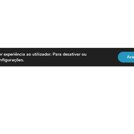
r experiência ao utilizador. Para desativar ou
Ace
nfigurações
.
REGULAÇÃO
Officer
DL 134/2009
RGPD
Lei 41/2004