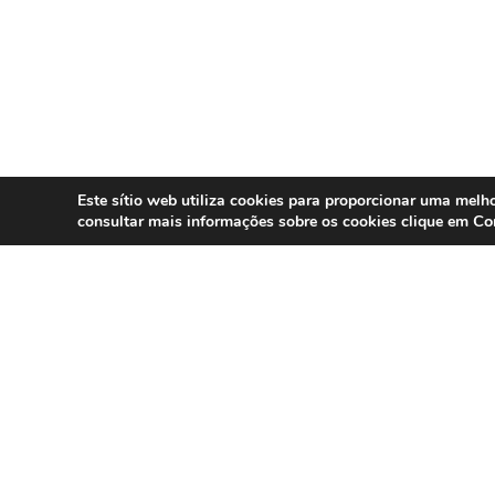
Este sítio web utiliza cookies para proporcionar uma melho
Co
consultar mais informações sobre os cookies clique em
SERVIÇOS
Compliance 
Especialistas em conformidade
regulatória para contact centers, call
Auditoria
centers e operações omnicanal em
Formação