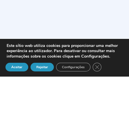
Este sítio web utiliza cookies para proporcionar uma melhor
experiência ao utilizador. Para desativar ou consultar mais
Configurações
.
informações sobre os cookies clique em
Close GDPR Cook
Aceitar
Rejeitar
Configurações
A Portugal Telecom refor?ou os seus investimentos no mercado