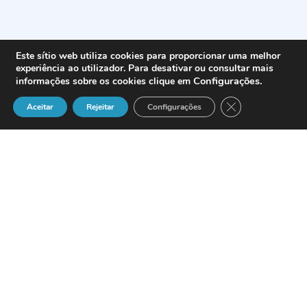
Este sítio web utiliza cookies para proporcionar uma melhor
experiência ao utilizador. Para desativar ou consultar mais
Configurações
.
informações sobre os cookies clique em
Close GDPR Cook
Aceitar
Rejeitar
Configurações
La compañía proveedora de software CTI
y especializada en optimizar el
rendimiento de los Contact Centers
Presence Technology
ha incorporado a