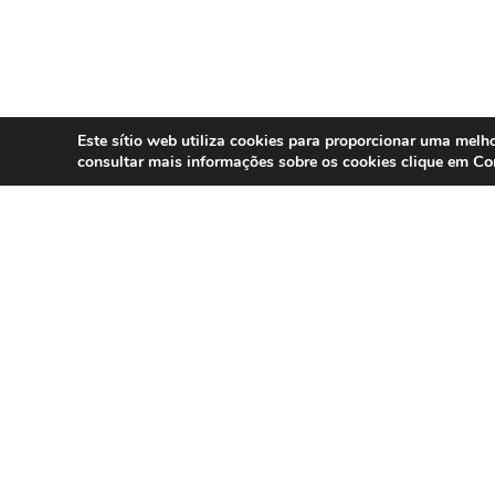
Este sítio web utiliza cookies para proporcionar uma melho
Co
consultar mais informações sobre os cookies clique em
SERVIÇOS
Compliance 
Especialistas em conformidade
regulatória para contact centers, call
Auditoria
centers e operações omnicanal em
Formação
Portugal.
Consultoria
DPO as a Ser