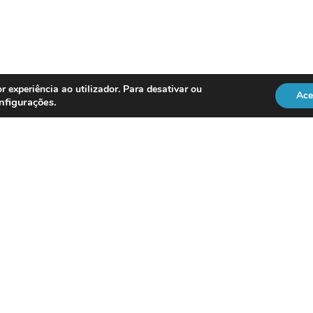
r experiência ao utilizador. Para desativar ou
Ace
nfigurações
.
REGULAÇÃO
Officer
DL 134/2009
RGPD
Lei 41/2004
Directiva NIS2
vice
ISO 18295