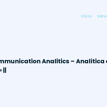
Início
Serv
munication Analitics – Analítica 
 ||