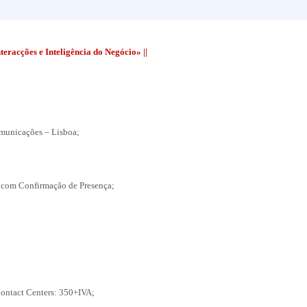
eracções e Inteligência do Negócio» ||
omunicações – Lisboa;
a com Confirmação de Presença;
ontact Centers: 350+IVA;