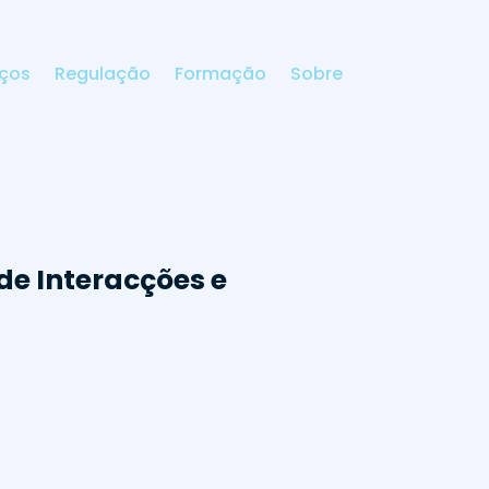
iços
Regulação
Formação
Sobre
de Interacções e