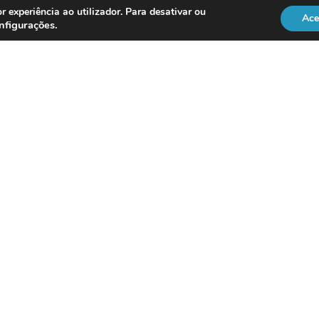
r experiência ao utilizador. Para desativar ou
Ace
nfigurações
.
REGULAÇÃO
Officer
DL 134/2009
RGPD
Lei 41/2004
Directiva NIS2
vice
ISO 18295
Po