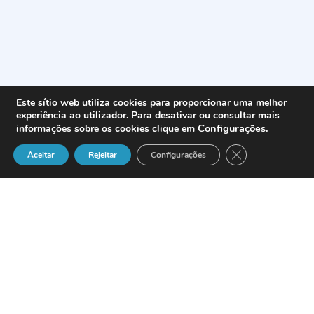
Este sítio web utiliza cookies para proporcionar uma melhor
experiência ao utilizador. Para desativar ou consultar mais
Configurações
.
informações sobre os cookies clique em
Close GDPR Cook
Aceitar
Rejeitar
Configurações
Jantar-Debate || «Centros de Contacto com o Cidadão ou o
Utente de Serviços Públicos» ||