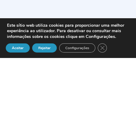
Este sítio web utiliza cookies para proporcionar uma melhor
experiência ao utilizador. Para desativar ou consultar mais
Configurações
.
informações sobre os cookies clique em
Close GDPR Cook
Aceitar
Rejeitar
Configurações
La compañía española de servicios de TI
con actividad en el mercado ibérico
Grupo SIA
, colabora con el
Ayuntamiento de Alcobendas
en la