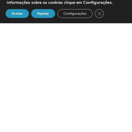
Configurações
.
informações sobre os cookies clique em
Close GDPR Cook
Aceitar
Rejeitar
Configurações
Susana Cantón
se ha incorporado a la
plantilla de
Magirus
, proveedor líder de
soluciones e infraestruturas TI,
virtualización, seguridad y networking,
como Security Business Development
Manager para España y Portugal, puesto
desde el cual se encargará del desarrollo